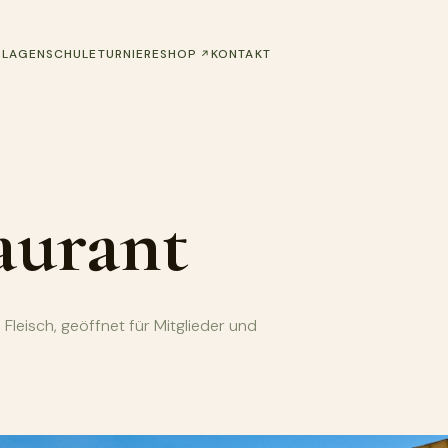
(ÖFFNET IN EINEM NEUEN TAB)
NLAGEN
SCHULE
TURNIERE
SHOP
KONTAKT
aurant
Fleisch, geöffnet für Mitglieder und