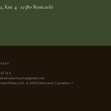
, Km. 4 · 12580 Benicarló
TAKT
47 14 11
detenisbenicarlo@gmail.com
 Sant Mateu, Km. 4, 12580 Benicarló, Castellón