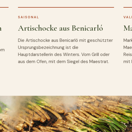
SAISONAL
VAL
m
Artischocke aus Benicarló
Ma
Die Artischocke aus Benicarló mit geschützter
Mar
Ursprungsbezeichnung ist die
Maes
vom
Hauptdarstellerin des Winters. Vom Grill oder
Reis
aus dem Ofen, mit dem Siegel des Maestrat.
mit 