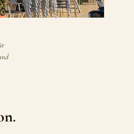
ür
 und
on.