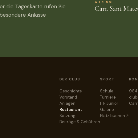
ADRESSE
er die Tageskarte rufen Sie
Carr. Sant Mateu
d besondere Anlässe
DER CLUB
SPORT
KON
Geschichte
Schule
964 
Vorstand
Turniere
club
Anlagen
ITF Junior
Carr
Restaurant
Galerie
Satzung
Platz buchen
Beiträge & Gebühren