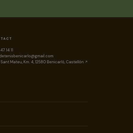
NTACT
47 14 11
detenisbenicarlo@gmail.com
 Sant Mateu, Km. 4, 12580 Benicarló, Castellón