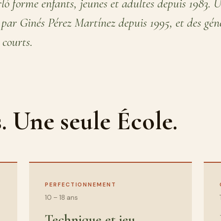
ló forme enfants, jeunes et adultes depuis 1983. U
e par Ginés Pérez Martínez depuis 1995, et des gén
 courts.
. Une seule École.
PERFECTIONNEMENT
10 – 18 ans
Technique et jeu