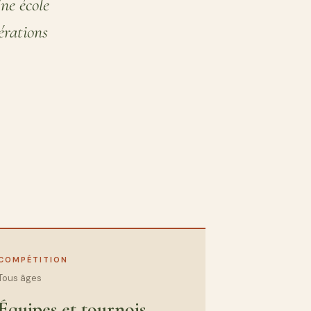
ne école
érations
COMPÉTITION
Tous âges
Équipes et tournois