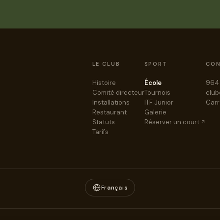
LE CLUB
SPORT
CO
Histoire
École
964 
Comité directeur
Tournois
club
Installations
ITF Junior
Carr
Restaurant
Galerie
Statuts
Réserver un court
Tarifs
Français