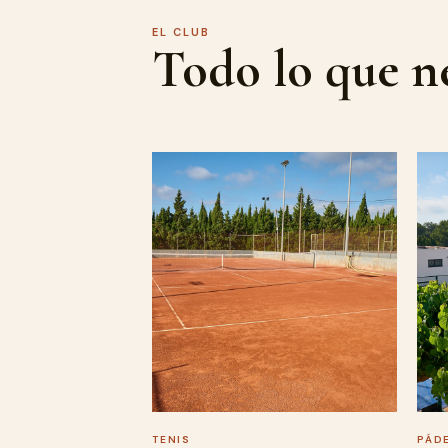
4 pistas de pádel
EL CLUB
Todo lo que ne
TENIS
PÁD