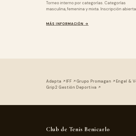
Torneo interno por categorías. Categorías
masculina, femenina y mixta. Inscripción abierta
MÁS INFORMACIÓN
→
(se abre en una nueva pestaña)
(se abre en una nueva pestañ
(se abre en
Adapta
IFF
Grupo Promagan
Engel & V
(se abre en una n
Grip2 Gestión Deportiva
Club de Tenis Benicarlo