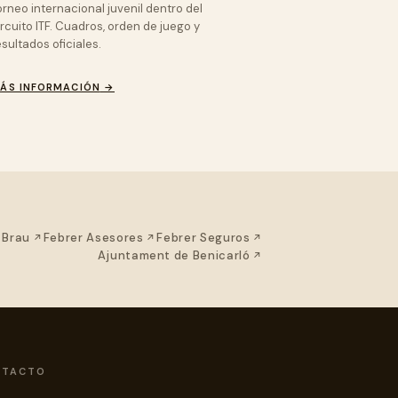
orneo internacional juvenil dentro del
ircuito ITF. Cuadros, orden de juego y
esultados oficiales.
ÁS INFORMACIÓN
→
(se abre en una nueva pestaña)
(se abre en una nueva pestaña)
(se abre en una nueva 
 Brau
Febrer Asesores
Febrer Seguros
staña)
(se abre en una nueva 
Ajuntament de Benicarló
NTACTO