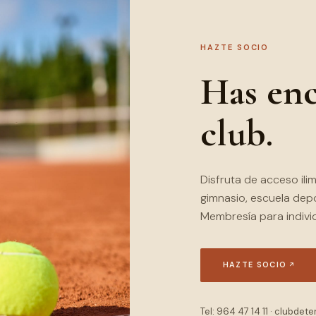
HAZTE SOCIO
Has enc
club.
Disfruta de acceso ilim
gimnasio, escuela depo
Membresía para individu
HAZTE SOCIO
(SE ABRE E
Tel: 964 47 14 11 · clubde