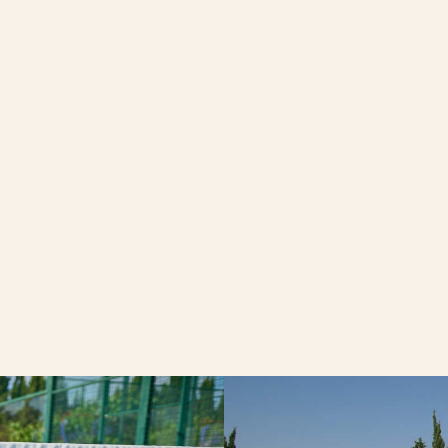
en el corazón de
ia.
 UNA NUEVA PESTAÑA)