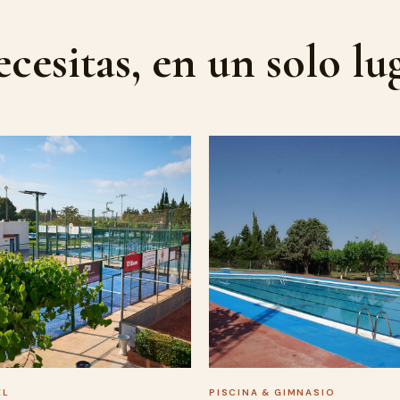
A la brasa
cesitas, en un solo lug
EL
PISCINA & GIMNASIO