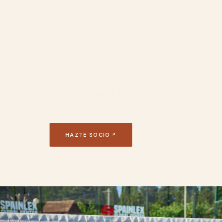
Tu club.
Tu casa.
Tenis, pádel, piscina, gimnasio y restaurante 
la Costa del Azahar. Un club para toda la famil
HAZTE SOCIO
RESERVAR PISTA
(SE ABRE EN UNA NUEVA PESTAÑA)
(SE ABRE EN