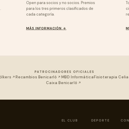
Open para socios y no socios. Premios
T
.
para los tres primeros clasificados de
c
cada categoría.
r
MÁS INFORMACIÓN
→
M
PATROCINADORES OFICIALES
a)
 una nueva pestaña)
(se abre en una nueva pestaña)
(se abre en una nueva pestaña)
ölkers
Recambios Benicarló
MBD Informática
Fisioterapia Celia
ueva pestaña)
(se abre en una nueva pe
Caixa Benicarló
EL CLUB
DEPORTE
CO