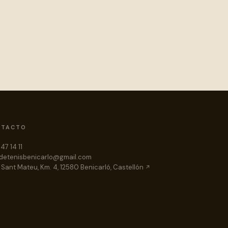
NTACTO
47 14 11
detenisbenicarlo@gmail.com
 Sant Mateu, Km. 4, 12580 Benicarló, Castellón