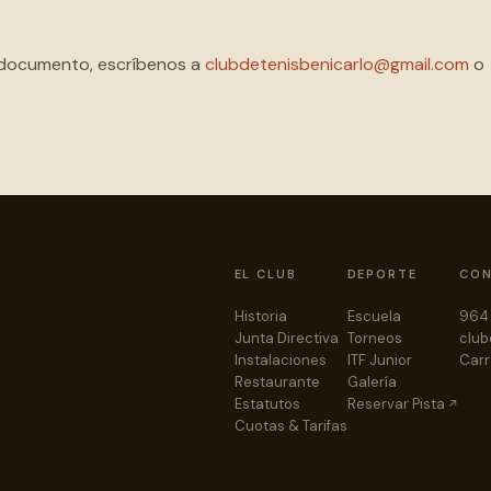
e documento, escríbenos a
clubdetenisbenicarlo@gmail.com
o
EL CLUB
DEPORTE
CO
Historia
Escuela
964 
Junta Directiva
Torneos
club
Instalaciones
ITF Junior
Carr
Restaurante
Galería
Estatutos
Reservar Pista
Cuotas & Tarifas