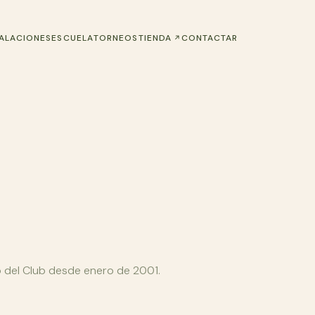
(SE ABRE EN UNA NUEVA PEST
TALACIONES
ESCUELA
TORNEOS
TIENDA
CONTACTAR
o del Club desde enero de 2001.