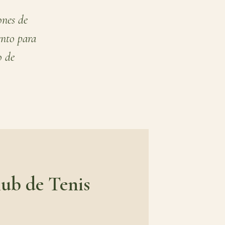
ones de
ento para
o de
lub de Tenis