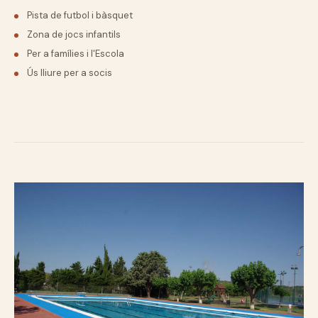
Pista de futbol i bàsquet
Zona de jocs infantils
Per a famílies i l'Escola
Ús lliure per a socis