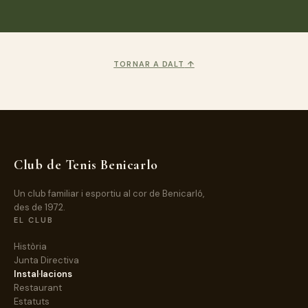
TORNAR A DALT
↑
Club de Tenis Benicarlo
Un club familiar i esportiu al cor de Benicarló,
des de 1972.
EL CLUB
Història
Junta Directiva
Instal·lacions
Restaurant
Estatuts