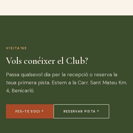
VISITA'NS
Vols conéixer el Club?
Passa qualsevol dia per la recepció o reserva la
teua primera pista. Estem a la Carr. Sant Mateu Km.
4, Benicarló.
FES-TE SOCI
RESERVAR PISTA
(S'OBRI EN UNA PESTANYA NOVA)
(S'OBRI EN UNA PESTANY