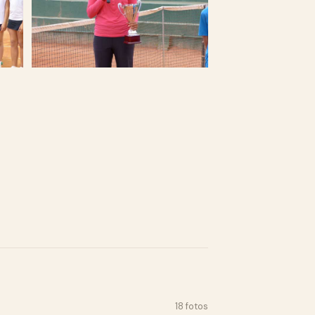
18 fotos