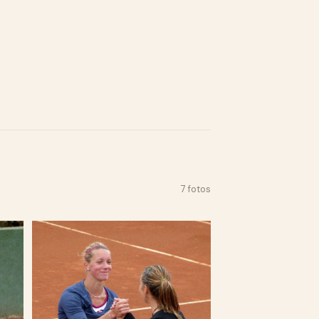
7 fotos