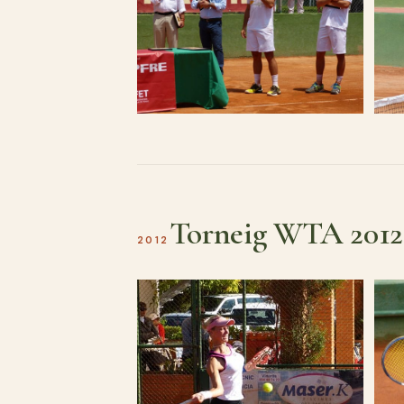
Torneig WTA 2012
2012