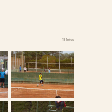
18 fotos