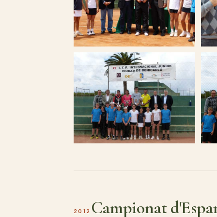
Campionat d'Espa
2012