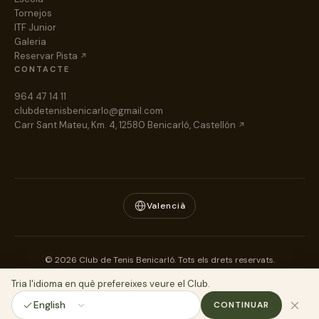
Tornejos
ITF Junior
Galeria
Reservar Pista
CONTACTE
964 47 14 11
clubdetenisbenicarlo@gmail.com
Carr Sant Mateu, Km. 4, 12580 Benicarló, Castellón
Valencià
© 2026 Club de Tenis Benicarló. Tots els drets reservats.
Avís Legal
Privacitat
Cookies
Tria l'idioma en què prefereixes veure el Club.
Fet amb
per
layer22.com
CONTINUAR