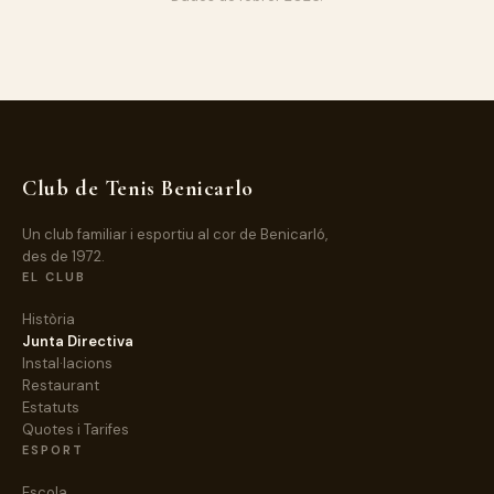
Club de Tenis Benicarlo
Un club familiar i esportiu al cor de Benicarló,
des de 1972.
EL CLUB
Història
Junta Directiva
Instal·lacions
Restaurant
Estatuts
Quotes i Tarifes
ESPORT
Escola