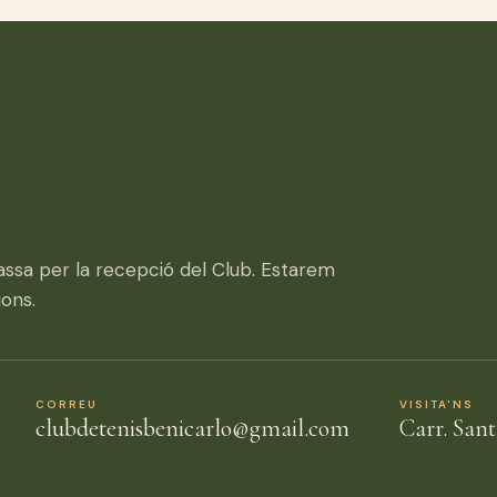
assa per la recepció del Club. Estarem
ions.
CORREU
VISITA'NS
clubdetenisbenicarlo@gmail.com
Carr. Sant