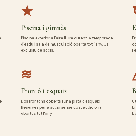
★
Piscina i gimnàs
E
e
Piscina exterior a l'aire lliure durant la temporada
Pr
d'estiu i sala de musculació oberta tot l'any. Ús
co
exclusiu de socis.
Pé
≋
Frontó i esquaix
B
l,
Dos frontons coberts i una pista d'esquaix.
Cu
Reserves per a socis sense cost addicional,
br
obertes tot l'any.
De