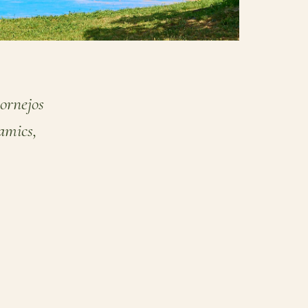
tornejos
 amics,