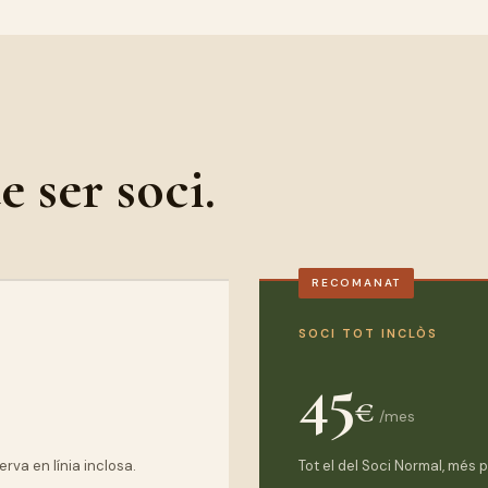
 ser soci.
RECOMANAT
SOCI TOT INCLÒS
45
€
/mes
erva en línia inclosa.
Tot el del Soci Normal, més p