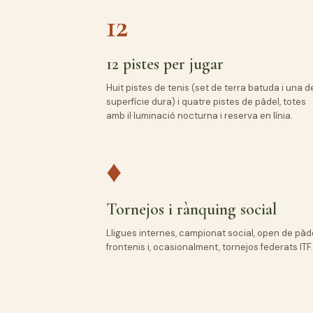
12
12 pistes per jugar
Huit pistes de tenis (set de terra batuda i una d
superfície dura) i quatre pistes de pàdel, totes
amb il·luminació nocturna i reserva en línia.
♦
Tornejos i rànquing social
Lligues internes, campionat social, open de pàde
frontenis i, ocasionalment, tornejos federats ITF.