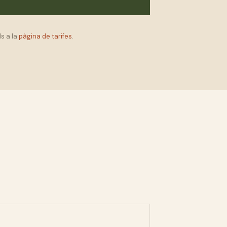
s a la
pàgina de tarifes
.