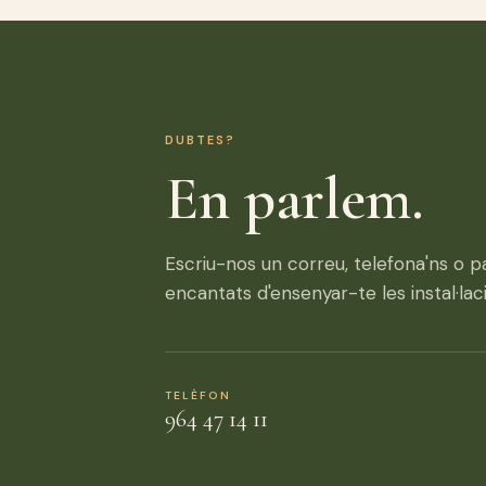
DUBTES?
En parlem.
Escriu-nos un correu, telefona'ns o p
encantats d'ensenyar-te les instal·lac
TELÈFON
964 47 14 11