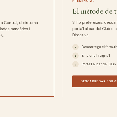
PRESENCIAL
El mètode de t
Si ho prefereixes, descar
a Central, el sistema
porta'l al bar del Club o
 dades bancàries i
Directiva.
iu.
Descarrega el formula
Emplena'l i signa'l
Porta'l al bar del Club
DESCARREGAR FORM