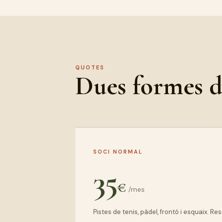
QUOTES
Dues formes de
SOCI NORMAL
35
€
/mes
Pistes de tenis, pàdel, frontó i esquaix. Res