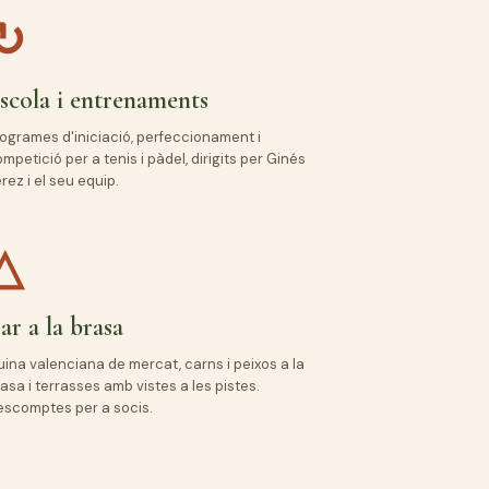
↻
scola i entrenaments
ogrames d'iniciació, perfeccionament i
mpetició per a tenis i pàdel, dirigits per Ginés
rez i el seu equip.
△
ar a la brasa
ina valenciana de mercat, carns i peixos a la
asa i terrasses amb vistes a les pistes.
scomptes per a socis.