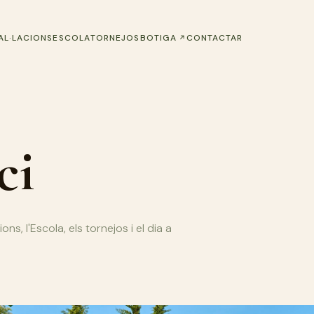
(S'OBRI EN UNA PESTANYA N
AL·LACIONS
ESCOLA
TORNEJOS
BOTIGA
CONTACTAR
ci
ons, l'Escola, els tornejos i el dia a